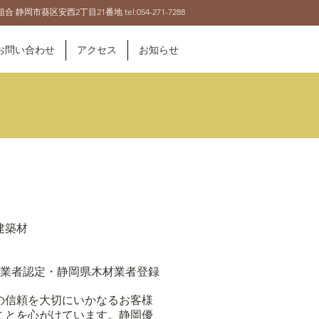
組合
静岡市葵区安西2丁目21番地
tel:
054-271-7288
お問い合わせ
アクセス
お知らせ
材・建築材
扱業者認定・静岡県木材業者登録
の信頼を大切にいかなるお客様
ことを心がけています。静岡優