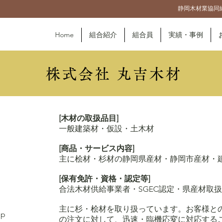
静岡木材業協同
Home
組合紹介
組合員
実績・事例
株式会社 丸吉木材
[木材の取扱品目]
一般建築材・仮設・土木材
[商品・サービス内容]
主に桧材・杉材の静岡県産材・静岡市産
[保有免許・資格・認定等]
合法木材供給事業者・SGEC認定・県産材取
主に杉・桧材を取り扱っています。お客様と
jp
の注文に対して、迅速・臨機応変に対応する