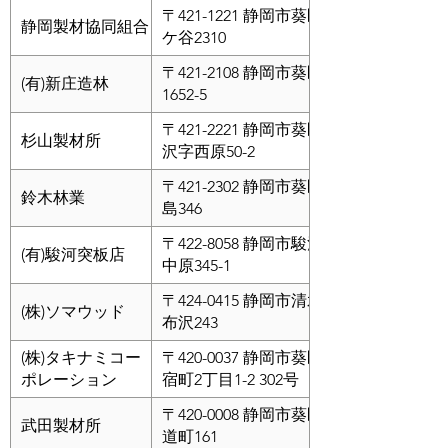
〒421-1221 静岡市葵区牧
静岡製材協同組合
ケ谷2310
〒421-2108 静岡市葵区下
(有)新庄造林
1652-5
〒421-2221 静岡市葵区中
杉山製材所
沢字西原50-2
〒421-2302 静岡市葵区入
鈴木林業
島346
〒422-8058 静岡市駿河区
(有)駿河突板店
中原345-1
〒424-0415 静岡市清水区
(株)ソマウッド
布沢243
(株)タキナミコー
〒420-0037 静岡市葵区人
ポレーション
宿町2丁目1-2 302号
〒420-0008 静岡市葵区水
武田製材所
道町161