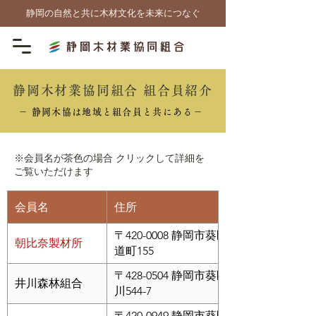
静岡の自然と共に木材文化を未来につなぐ
静岡木材業協同組合 組合員紹介
－ 静岡木協は地域と組合員と共にある－
※会員名が茶色の場合 クリックして詳細を
ご覧いただけます
会員名
住所
〒420-0008 静岡市葵区水
朝比奈製材所
道町155
〒428-0504 静岡市葵区井
井川森林組合
川544-7
〒420-0949 静岡市葵区与