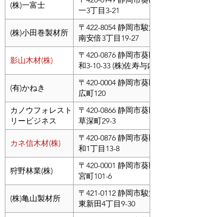
(株)一富士
一3丁目3-21
〒422-8054 静岡市駿河区
(株)小田巻製材所
南安倍3丁目19-27
〒420-0876 静岡市葵区平
影山木材(株)
和3-10-33 (株)佐寿与内
〒420-0004 静岡市葵区末
(有)かねき
広町120
カノウフォレスト
〒420-0866 静岡市葵区西
リービジネス
草深町29-3
〒420-0876 静岡市葵区平
カネ信木材(株)
和1丁目13-8
〒420-0001 静岡市葵区井
狩野林業(株)
宮町101-6
〒421-0112 静岡市駿河区
(株)亀山製材所
東新田4丁目9-30