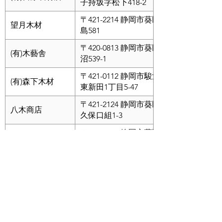
子持坂字松下418-2
〒421-2214 静岡市葵区柿
望月木材
島581
〒420-0813 静岡市葵区長
(有)木藝舎
沼539-1
〒421-0112 静岡市駿河区
(有)森下木材
東新田1丁目5-47
〒421-2124 静岡市葵区足
八木商店
久保口組1-3
〒420-0007 静岡市葵区柳
山田林産(有)
町125-1
ヤマギン山本店
〒421-1311 静岡市葵区富
(有)
沢1542-8
〒421-0113 静岡市駿河区
山内木材産業(株)
下川原3丁目5-38
〒420-0005 静岡市葵区北