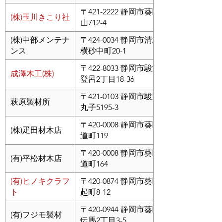
〒421-2222 静岡市葵区桂
(株)玉川きこり社
山712-4
(株)中部メンテナ
〒424-0034 静岡市清水区
ンス
横砂中町20-1
〒422-8033 静岡市駿河区
成澤木工(株)
登呂2丁目18-36
〒421-0103 静岡市駿河区
萩原製材所
丸子5195-3
〒420-0008 静岡市葵区水
(株)疋田材木店
道町119
〒420-0008 静岡市葵区水
(有)平松材木店
道町164
(有)ヒノキクラフ
〒420-0874 静岡市葵区辰
ト
起町8-12
〒420-0944 静岡市葵区新
(有)フジモ製材
伝馬2丁目3-5