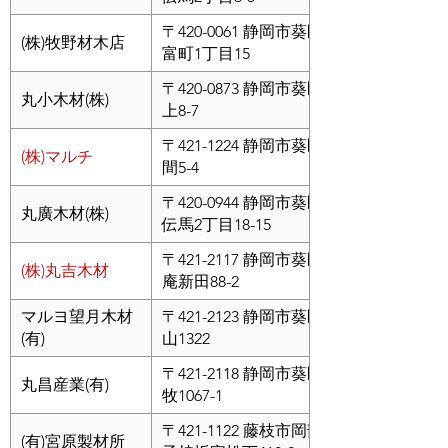
〒420-0061 静岡市葵区新
(株)牧野材木店
富町1丁目15
〒420-0873 静岡市葵区篭
丸小木材(株)
上8-7
〒421-1224 静岡市葵区飯
(株)マルチ
間5-4
〒420-0944 静岡市葵区新
丸廣木材(株)
伝馬2丁目18-15
〒421-2117 静岡市葵区幸
(株)丸吉木材
庵新田88-2
マルヨ望月木材
〒421-2123 静岡市葵区油
(有)
山1322
〒421-2118 静岡市葵区内
丸昌産業(有)
牧1067-1
〒421-1122 藤枝市岡部町
(有)宮原製材所